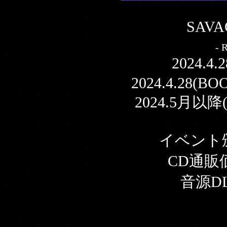
SAVA
- 
2024.4
2024.4.28(BOO
2024.5月以降(iTu
イベント頒布
CD通販価格
音源DL