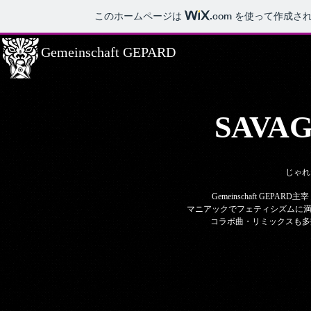
このホームページは
.com
を使って作成され
Gemeinschaft GEPARD
SAVAG
じゃれ
Gemeinschaft GEP
マニアックでフェティシズムに満ち
コラボ曲・リミックスも多