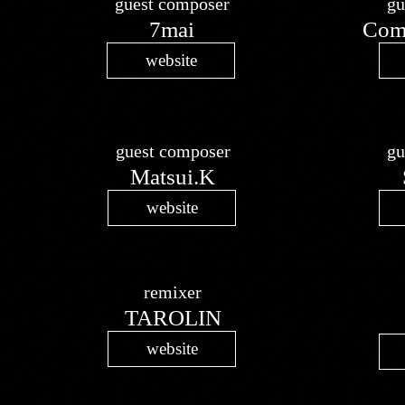
guest ​composer
​g
7mai
Com
website
​guest composer
gu
Matsui.K
website
remixer
TAROLIN
website