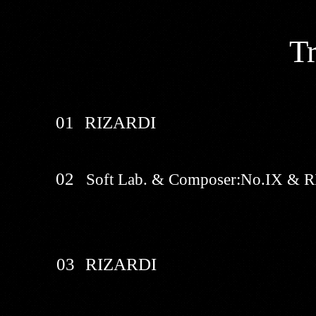
Tr
01
RIZARDI
02
Soft Lab. & Composer:No.IX & 
03
RIZARDI